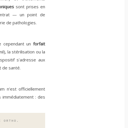
oniques
sont prises en
trat — un point de
rie de pathologies.
ose cependant un
forfait
, la stérilisation ou la
ispositif s’adresse aux
t de santé.
m n’est officiellement
pas immédiatement : des
E ORTHO.