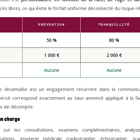
ccès libre), ce qui évite le forfait uniforme déconnecté du risque ré
PRÉVENTION
TRANQUILLITÉ
50 %
80 %
1 000 €
2 000 €
Aucune
Aucune
se dissimulée est un engagement récurrent dans la communica
versé correspond exactement au taux annoncé appliqué à la fac
as de décompte.
en charge
 sur les consultations, examens complémentaires, analyse
alisations, imagerie médicale (radiographie, échographie, sc