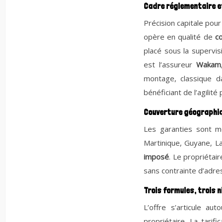
Cadre réglementaire e
Précision capitale pou
opère en qualité de
c
placé sous la supervisi
est l’assureur
Wakam
montage, classique da
bénéficiant de l’agilité
Couverture géographiqu
Les garanties sont m
Martinique, Guyane, L
imposé
. Le propriéta
sans contrainte d’adre
Trois formules, trois 
L’offre s’articule a
propriétaire. La tarifi