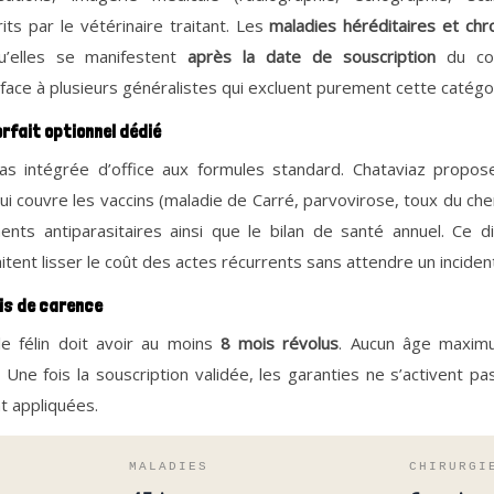
ts par le vétérinaire traitant. Les
maladies héréditaires et chr
u’elles se manifestent
après la date de souscription
du con
 face à plusieurs généralistes qui excluent purement cette catégo
orfait optionnel dédié
pas intégrée d’office aux formules standard. Chataviaz prop
i couvre les vaccins (maladie de Carré, parvovirose, toux du chenil)
ments antiparasitaires ainsi que le bilan de santé annuel. Ce d
itent lisser le coût des actes récurrents sans attendre un inciden
lais de carence
le félin doit avoir au moins
8 mois révolus
. Aucun âge maximu
Une fois la souscription validée, les garanties ne s’activent 
t appliquées.
MALADIES
CHIRURGI