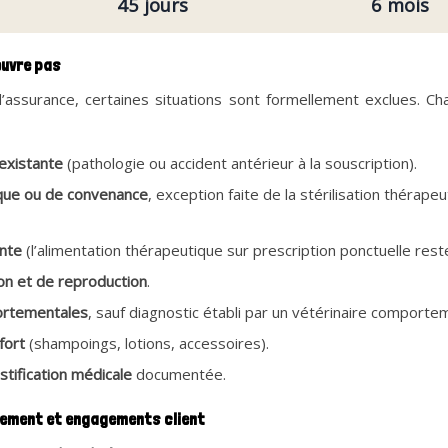
45 jours
6 mois
ouvre pas
assurance, certaines situations sont formellement exclues. Chat
existante
(pathologie ou accident antérieur à la souscription).
ique ou de convenance
, exception faite de la stérilisation thérape
ante
(l’alimentation thérapeutique sur prescription ponctuelle rest
ion et de reproduction
.
ortementales
, sauf diagnostic établi par un vétérinaire comportem
fort
(shampoings, lotions, accessoires).
stification médicale
documentée.
ement et engagements client