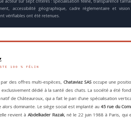
acteur sur sept critères : spécialisation féline, transparence tarifa
ent, accessibilité géographique, cadre réglementaire et vision 
t vérifiables ont été retenues.
z
STE 100 % FÉLIN
par des offres multi-espèces,
Chataviaz SAS
occupe une position
 exclusivement dédié à la santé des chats. La société a été fo
 natif de Châteauroux, qui a fait le pari d’une spécialisation verti
e alors dominante. Le siège social est implanté au
45 rue du Com
elle revient à
Abdelkader Razak
, né le 22 juin 1988 à Paris, qui