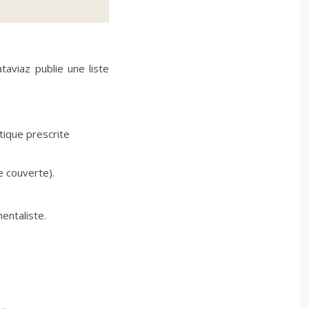
aviaz publie une liste
utique prescrite
e couverte).
entaliste.