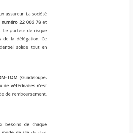
un assureur. La société
e numéro 22 006 78
et
). Le porteur de risque
s de la délégation. Ce
dentiel solide tout en
OM-TOM
(Guadeloupe,
u de vétérinaires n’est
ande de remboursement,
aux besoins de chaque
du mode de vie
du chat