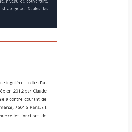
ire, niveau de couverture,
stratégique. Seules les
 singulière : celle d’un
ndée en
2012
par
Claude
cale à contre-courant de
merce, 75015 Paris
, et
 exerce les fonctions de