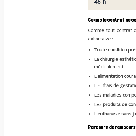
48 h
Ce que le contrat ne c
Comme tout contrat d’
exhaustive :
Toute
condition pré
La
chirurgie esthét
médicalement.
L’
alimentation cour
Les
frais de gestat
Les
maladies comp
Les
produits de con
L’
euthanasie sans ju
Parcours de rembours