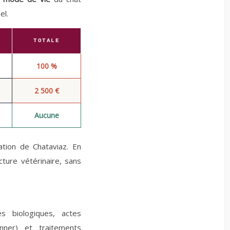
el.
TOTALE
100 %
2 500 €
Aucune
tion de Chataviaz. En
ture vétérinaire, sans
s biologiques, actes
anner) et traitements