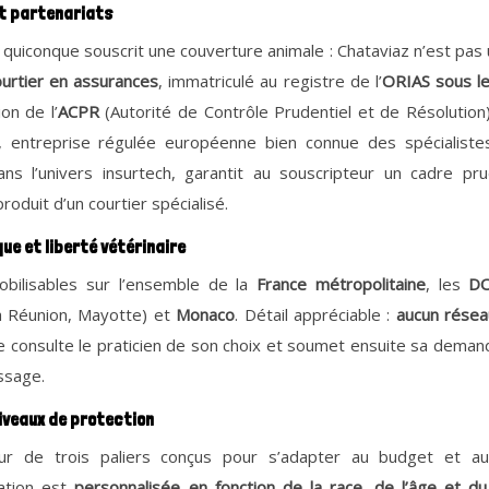
t partenariats
r quiconque souscrit une couverture animale : Chataviaz n’est pas 
ourtier en assurances
, immatriculé au registre de l’
ORIAS sous l
on de l’
ACPR
(Autorité de Contrôle Prudentiel et de Résolution
, entreprise régulée européenne bien connue des spécialiste
ns l’univers insurtech, garantit au souscripteur un cadre pru
 produit d’un courtier spécialisé.
e et liberté vétérinaire
obilisables sur l’ensemble de la
France métropolitaine
, les
D
a Réunion, Mayotte) et
Monaco
. Détail appréciable :
aucun résea
ire consulte le praticien de son choix et soumet ensuite sa dem
ssage.
niveaux de protection
utour de trois paliers conçus pour s’adapter au budget et 
cation est
personnalisée en fonction de la race, de l’âge et 